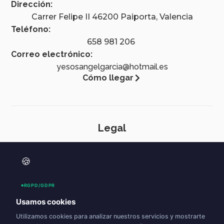
Dirección:
Carrer Felipe II 46200 Paiporta, Valencia
Teléfono:
658 981 206
Correo electrónico:
yesosangelgarcia@hotmail.es
Cómo llegar
Legal
Aviso legal
🍪
Política de privacidad
Accesibilidad
RGPD/GDPR
Política de cookies (UE)
Usamos cookies
Utilizamos cookies para analizar nuestros servicios y mostrarte